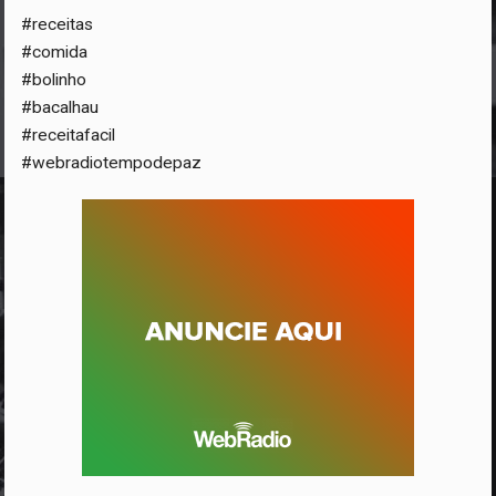
#receitas
#comida
#bolinho
#bacalhau
#receitafacil
#webradiotempodepaz