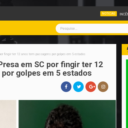
NOTICIAS
INCÊNDIO ATINGE PÁTIO DE 
por fingir ter 12 anos tem passagens por golpes em 5 estados
Presa em SC por fingir ter 12
 por golpes em 5 estados