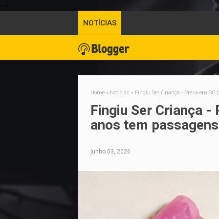
-->
NOTÍCIAS
Home
»
Noticias
»
Fingiu Ser Criança - Presa em SC 
Fingiu Ser Criança - 
anos tem passagens
junho 03, 2026