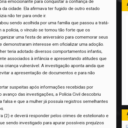
tória emocionante para conquistar a confiança de
 da cidade. Ela afirmava ter fugido de outro estado
zia não ter para onde ir.
bou sendo acolhida por uma família que passou a tratá-
 a polícia, o vínculo se tornou tão forte que os
ganizar uma festa de aniversário para comemorar seus
e demonstraram interesse em oficializar uma adoção.
lher teria adotado diversos comportamentos infantis,
nte associados à infância e apresentando atitudes que
 criança vulnerável. A investigação aponta ainda que
ra evitar a apresentação de documentos e para não
rtar suspeitas após informações recebidas por
o avanço das investigações, a Polícia Civil descobriu
ra falsa e que a mulher já possuía registros semelhantes
os.
ira (2) e deverá responder pelos crimes de estelionato e
gue sendo investigado para apurar possíveis prejuízos