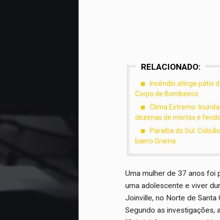
RELACIONADO:
Incêndio atinge pátio 
Corpo de Bombeiros
Clima Extremo: Inundaç
dezenas de mortos e ferid
Paraíba do Sul: Colisã
bairro Grama
Uma mulher de 37 anos foi pr
uma adolescente e viver du
Joinville, no Norte de Santa 
Segundo as investigações,