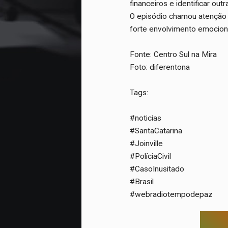
financeiros e identificar outr
O episódio chamou atenção 
forte envolvimento emocional
Fonte: Centro Sul na Mira
Foto: diferentona
Tags:
#noticias
#SantaCatarina
#Joinville
#PolíciaCivil
#CasoInusitado
#Brasil
#webradiotempodepaz