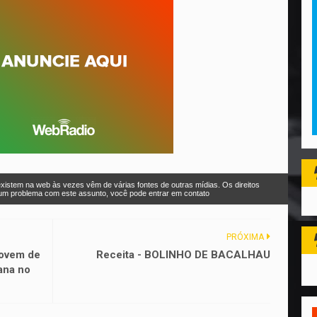
xistem na web às vezes vêm de várias fontes de outras mídias. Os direitos
r um problema com este assunto, você pode entrar em contato
PRÓXIMA
jovem de
Receita - BOLINHO DE BACALHAU
ana no