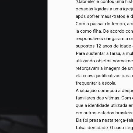
"Gabriele" e contou uma his
pessoas ligadas a uma igreja
após sofrer maus-tratos e di
Com o passar do tempo, aca
la como filha. De acordo com
responsáveis chegaram a or
supostos 12 anos de idade 
Para sustentar a farsa, a mu
utilizando objetos normalme
reforçavam a imagem de uma
ela criava justificativas pa
frequentar a escola.
A situação começou a despe
familiares das vítimas. Com 
que a identidade utilizada e
em outros estados brasileir
Ela foi presa nesta terça-fe
falsa identidade. O caso se