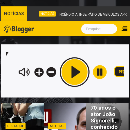
-->
NOTÍCIAS
NOTICIAS
INCÊNDIO ATINGE PÁTIO DE VEÍCULOS APRE
NOTICIAS
Morre aos
70 anos o
ator João
Signorelli,
conhecido
DESTAQUE
NOTICIAS