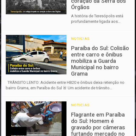
coração da Serra dos
Órgãos
A história de Teresópolis está
profundamente ligada aos
caminhos do Brasil Colônia, ao
Império e à exuberante natureza
da Serra dos Órgãos. ...
NOTICIAS
Paraíba do Sul: Colisão
entre carro e ônibus
mobiliza a Guarda
Municipal no bairro
Grama
TRÂNSITO LENTO: Acidente entre HB20 e ônibus deixa retenção no
bairro Grama, em Paraíba do Sul 🚨 Um acidente de trânsito
envolvendo um ca...
NOTICIAS
Flagrante em Paraíba
do Sul: Homem é
gravado por câmeras
furtando mercado no