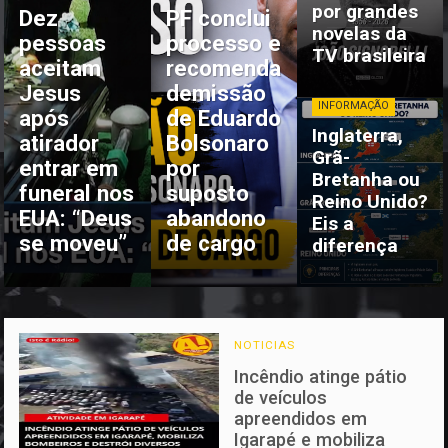
por grandes
Dez
PF conclui
novelas da
pessoas
processo e
TV brasileira
aceitam
recomenda
Jesus
demissão
INFORMAÇÃO
após
de Eduardo
Inglaterra,
atirador
Bolsonaro
Grã-
entrar em
por
Bretanha ou
funeral nos
suposto
Reino Unido?
EUA: “Deus
abandono
Eis a
se moveu”
de cargo
diferença
NOTICIAS
Incêndio atinge pátio
de veículos
apreendidos em
Igarapé e mobiliza