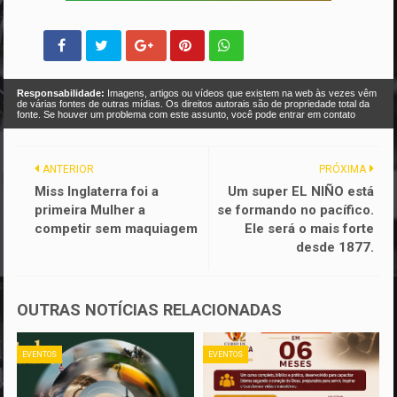
Responsabilidade:
Imagens, artigos ou vídeos que existem na web às vezes vêm
de várias fontes de outras mídias. Os direitos autorais são de propriedade total da
fonte. Se houver um problema com este assunto, você pode entrar em contato
ANTERIOR
PRÓXIMA
Miss Inglaterra foi a
Um super EL NIÑO está
primeira Mulher a
se formando no pacífico.
competir sem maquiagem
Ele será o mais forte
desde 1877.
OUTRAS NOTÍCIAS RELACIONADAS
EVENTOS
EVENTOS