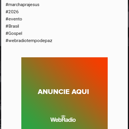
#marchaprajesus
#2026
#evento
#Brasil
#Gospel
#webradiotempodepaz