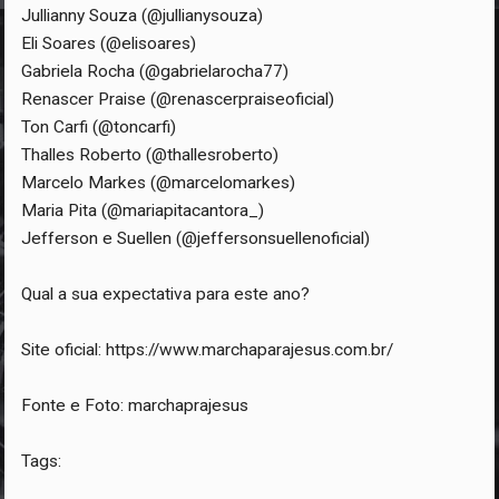
Jullianny Souza (@jullianysouza)
Eli Soares (@elisoares)
Gabriela Rocha (@gabrielarocha77)
Renascer Praise (@renascerpraiseoficial)
Ton Carfi (@toncarfi)
Thalles Roberto (@thallesroberto)
Marcelo Markes (@marcelomarkes)
Maria Pita (@mariapitacantora_)
Jefferson e Suellen (@jeffersonsuellenoficial)
Qual a sua expectativa para este ano?
Site oficial: https://www.marchaparajesus.com.br/
Fonte e Foto: marchaprajesus
Tags: