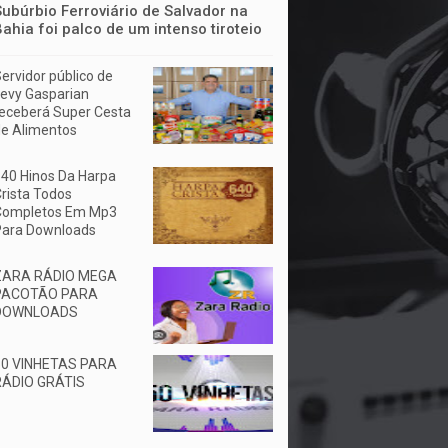
Subúrbio Ferroviário de Salvador na
Bahia foi palco de um intenso tiroteio
ervidor público de
evy Gasparian
eceberá Super Cesta
e Alimentos
40 Hinos Da Harpa
rista Todos
Completos Em Mp3
Para Downloads
ZARA RÁDIO MEGA
PACOTÃO PARA
DOWNLOADS
50 VINHETAS PARA
RÁDIO GRÁTIS