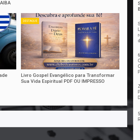
RAIBA
DESTAQUE
S
L
r
d
6
C
dade
Livro Gospel Evangélico para Transformar
Sua Vida Espiritual PDF OU IMPRESSO