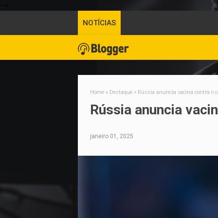
-->
NOTÍCIAS
Home
»
Destaque
»
Rússia anuncia vacina contra o 
Rússia anuncia vacin
janeiro 01, 2025