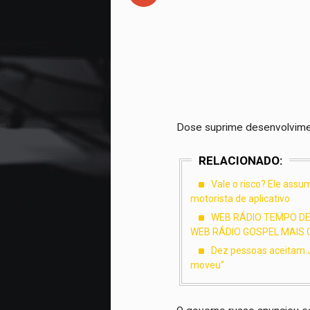
Dose suprime desenvolvime
RELACIONADO:
Vale o risco? Ele ass
motorista de aplicativo
WEB RÁDIO TEMPO DE 
WEB RÁDIO GOSPEL MAIS O
Dez pessoas aceitam J
moveu”