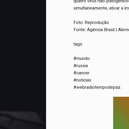
quatro vírus não-patogênicos
simultaneamente, ativar a i
Foto: Reprodução
Fonte: Agência Brasil | Ale
tags:
#mundo
#russia
#cancer
#noticias
#webradiotempodepaz