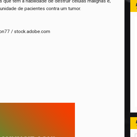
 que têm a habilidade de destruir células malignas e,
munidade de pacientes contra um tumor.
rnon77 / stock.adobe.com