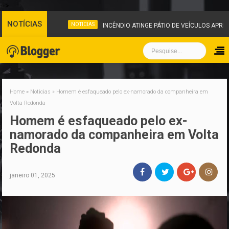
-->
NOTÍCIAS
NOTICIAS
INCÊNDIO ATINGE PÁTIO DE VEÍCULOS APRE
Home
»
Noticias
»
Homem é esfaqueado pelo ex-namorado da companheira em
Volta Redonda
Homem é esfaqueado pelo ex-
namorado da companheira em Volta
Redonda
janeiro 01, 2025