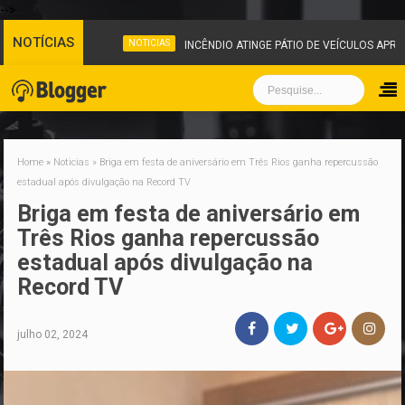
-->
NOTÍCIAS
NOTICIAS
INCÊNDIO ATINGE PÁTIO DE VEÍCULOS APRE
Home
»
Noticias
»
Briga em festa de aniversário em Três Rios ganha repercussão
estadual após divulgação na Record TV
Briga em festa de aniversário em
Três Rios ganha repercussão
estadual após divulgação na
Record TV
julho 02, 2024