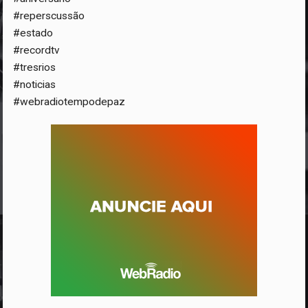
#reperscussão
#estado
#recordtv
#tresrios
#noticias
#webradiotempodepaz