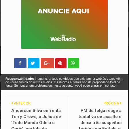
Responsabilidade:
Imagens, artigos ou vídeos que existem na web às vezes vêm
de várias fontes de outras mídias. Os direitos autorais são de propriedade total da
fonte. Se houver um problema com este assunto, você pode entrar em contato
ANTERIOR
PRÓXIMA
Anderson Silva enfrenta
PM de folga reage a
Terry Crews, o Julius de
tentativa de assalto e
‘Todo Mundo Odeia o
deixa três suspeitos
Chris’, em luta de
feridos em Fortaleza