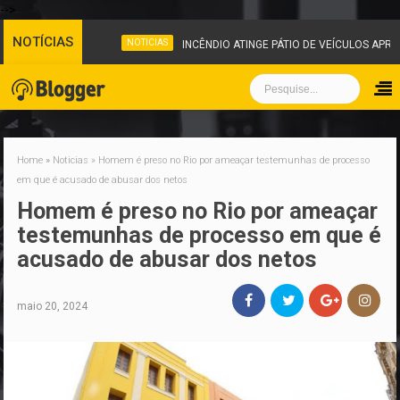
-->
NOTÍCIAS
NOTICIAS
INCÊNDIO ATINGE PÁTIO DE VEÍCULOS APRE
Home
»
Noticias
»
Homem é preso no Rio por ameaçar testemunhas de processo
em que é acusado de abusar dos netos
Homem é preso no Rio por ameaçar
testemunhas de processo em que é
acusado de abusar dos netos
maio 20, 2024