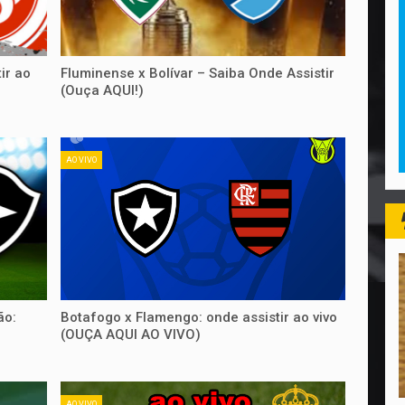
ir ao
Fluminense x Bolívar – Saiba Onde Assistir
(Ouça AQUI!)
AO VIVO
ão:
Botafogo x Flamengo: onde assistir ao vivo
(OUÇA AQUI AO VIVO)
AO VIVO