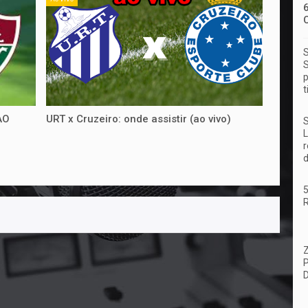
S
S
p
t
AO
URT x Cruzeiro: onde assistir (ao vivo)
S
L
r
d