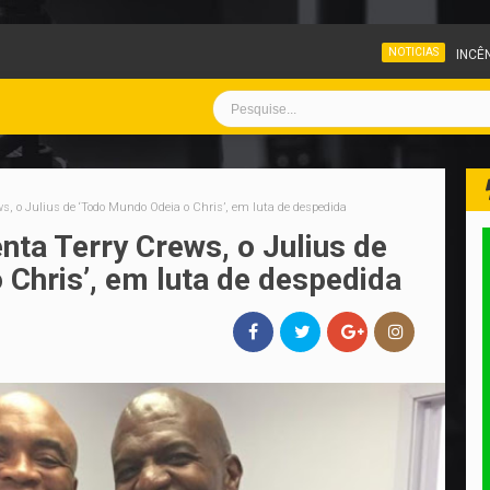
NOTICIAS
INCÊNDIO ATINGE PÁTIO DE V
ws, o Julius de ‘Todo Mundo Odeia o Chris’, em luta de despedida
nta Terry Crews, o Julius de
Chris’, em luta de despedida