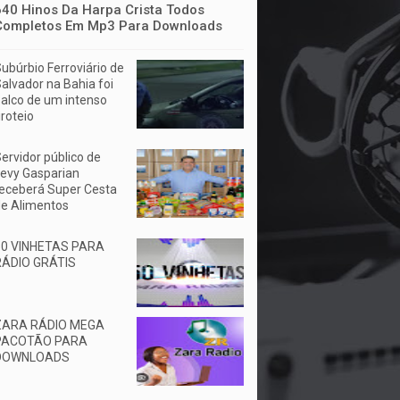
640 Hinos Da Harpa Crista Todos
Completos Em Mp3 Para Downloads
ubúrbio Ferroviário de
alvador na Bahia foi
alco de um intenso
iroteio
ervidor público de
evy Gasparian
eceberá Super Cesta
e Alimentos
50 VINHETAS PARA
RÁDIO GRÁTIS
ZARA RÁDIO MEGA
PACOTÃO PARA
DOWNLOADS