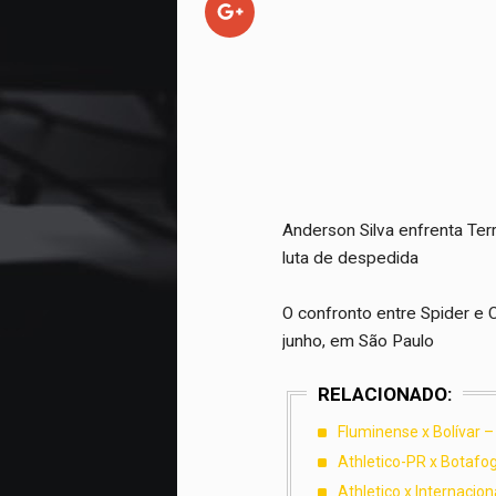
Anderson Silva enfrenta Ter
luta de despedida
O confronto entre Spider e
junho, em São Paulo
RELACIONADO:
Fluminense x Bolívar –
Athletico-PR x Botafogo
Athletico x Internacion