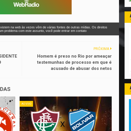
xistem na web às vezes vêm de várias fontes de outras mídias. Os direitos
r um problema com este assunto, você pode entrar em contato
PRÓXIMA
SIDENTE
Homem é preso no Rio por ameaçar
O
testemunhas de processo em que é
acusado de abusar dos netos
ADAS
AO VIVO