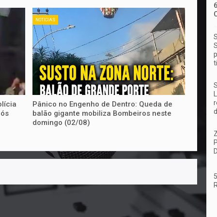
NOTICIAS
S
S
p
t
S
L
r
lícia
Pânico no Engenho de Dentro: Queda de
d
pós
balão gigante mobiliza Bombeiros neste
domingo (02/08)