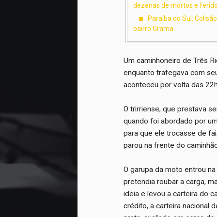
dezenas de mortos e ferid
Paraíba do Sul: Colisã
bairro Grama
Um caminhoneiro de Três Rios
enquanto trafegava com seu 
aconteceu por volta das 22h,
O trirriense, que prestava 
quando foi abordado por um 
para que ele trocasse de f
parou na frente do caminhão
O garupa da moto entrou na 
pretendia roubar a carga, m
ideia e levou a carteira do
crédito, a carteira naciona