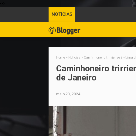
-->
NOTÍCIAS
Home
»
Noticias
»
Caminhoneiro trirriense é vítima d
Caminhoneiro trirrie
de Janeiro
maio 23, 2024