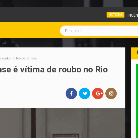
NOTICIAS
INCÊNDIO ATINGE PÁTIO DE VE
e roubo no Rio de Janeiro
nse é vítima de roubo no Rio