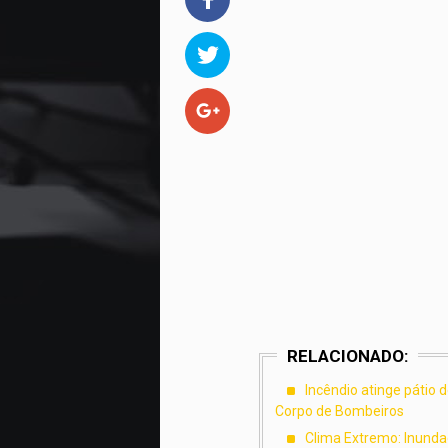
RELACIONADO:
Incêndio atinge pátio 
Corpo de Bombeiros
Clima Extremo: Inundaç