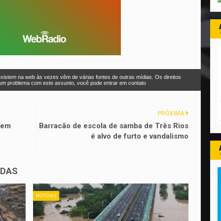
xistem na web às vezes vêm de várias fontes de outras mídias. Os direitos
r um problema com este assunto, você pode entrar em contato
PRÓXIMA
vem
Barracão de escola de samba de Três Rios
é alvo de furto e vandalismo
ADAS
NOTICIAS