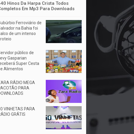
640 Hinos Da Harpa Crista Todos
Completos Em Mp3 Para Downloads
ubúrbio Ferroviário de
alvador na Bahia foi
alco de um intenso
iroteio
ervidor público de
evy Gasparian
eceberá Super Cesta
e Alimentos
ZARA RÁDIO MEGA
PACOTÃO PARA
DOWNLOADS
50 VINHETAS PARA
RÁDIO GRÁTIS