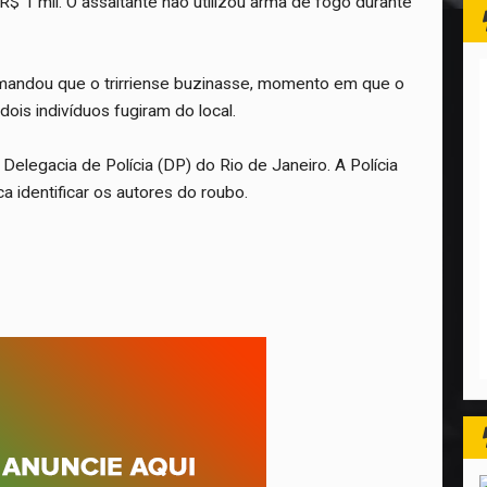
R$ 1 mil. O assaltante não utilizou arma de fogo durante
 mandou que o trirriense buzinasse, momento em que o
dois indivíduos fugiram do local.
 Delegacia de Polícia (DP) do Rio de Janeiro. A Polícia
ca identificar os autores do roubo.