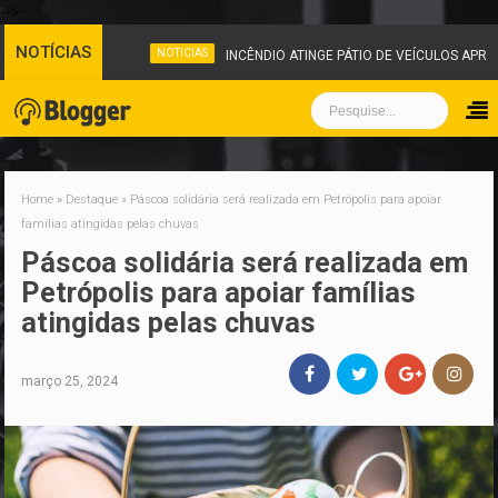
-->
NOTÍCIAS
NOTICIAS
INCÊNDIO ATINGE PÁTIO DE VEÍCULOS APRE
Home
»
Destaque
»
Páscoa solidária será realizada em Petrópolis para apoiar
famílias atingidas pelas chuvas
Páscoa solidária será realizada em
Petrópolis para apoiar famílias
atingidas pelas chuvas
março 25, 2024