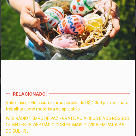
RELACIONADO:
Vale o risco? Ele assumiu uma parcela de R$ 4.000 por mês para
trabalhar como motorista de aplicativo
WEB RÁDIO TEMPO DE PAZ - GRATIDÃO A DEUS E AOS NOSSOS
OUVINTES!, A WEB RÁDIO GOSPEL MAIS OUVIDA EM PARAIBA
DO SUL - RJ