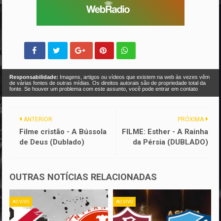
Responsabilidade:
Imagens, artigos ou vídeos que existem na web às vezes vêm
de várias fontes de outras mídias. Os direitos autorais são de propriedade total da
fonte. Se houver um problema com este assunto, você pode entrar em contato
ANTERIOR
PRÓXIMA
Filme cristão - A Bússola
FILME: Esther - A Rainha
de Deus (Dublado)
da Pérsia (DUBLADO)
OUTRAS NOTÍCIAS RELACIONADAS
AO VIVO
AO VIVO