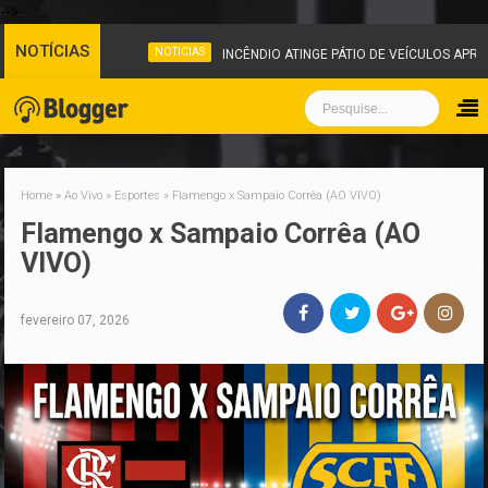
-->
NOTÍCIAS
NOTICIAS
INCÊNDIO ATINGE PÁTIO DE VEÍCULOS APRE
Home
»
Ao Vivo
»
Esportes
»
Flamengo x Sampaio Corrêa (AO VIVO)
Flamengo x Sampaio Corrêa (AO
VIVO)
fevereiro 07, 2026