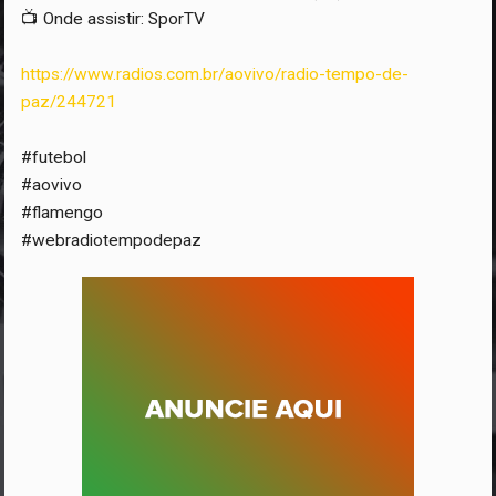
📺
Onde assistir: SporTV
https://www.radios.com.br/aovivo/radio-tempo-de-
paz/244721
#futebol
#aovivo
#flamengo
#webradiotempodepaz