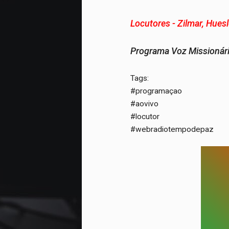
Locutores -
Zilmar, Huesl
Programa Voz Missionár
Tags:
#programaçao
#aovivo
#locutor
#webradiotempodepaz