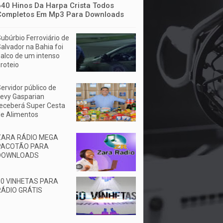
640 Hinos Da Harpa Crista Todos
Completos Em Mp3 Para Downloads
ubúrbio Ferroviário de
alvador na Bahia foi
alco de um intenso
iroteio
ervidor público de
evy Gasparian
eceberá Super Cesta
e Alimentos
ZARA RÁDIO MEGA
PACOTÃO PARA
DOWNLOADS
50 VINHETAS PARA
RÁDIO GRÁTIS