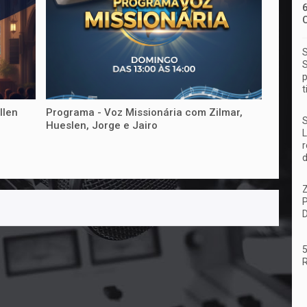
S
S
p
t
llen
Programa - Voz Missionária com Zilmar,
S
Hueslen, Jorge e Jairo
L
r
d