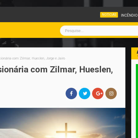
NOTICIAS
INCÊNDIO ATINGE PÁTIO DE VEÍCULOS
ionária com Zilmar, Hueslen, Jorge e Jairo
ionária com Zilmar, Hueslen,