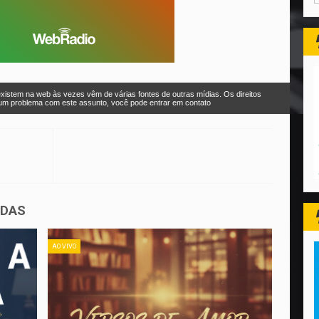
xistem na web às vezes vêm de várias fontes de outras mídias. Os direitos
r um problema com este assunto, você pode entrar em contato
ADAS
AO VIVO