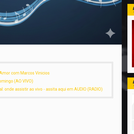
 Amor com Marcos Vinicios
Domingo (AO VIVO)
al: onde assistir ao vivo - assita aqui em AUDIO (RADIO)