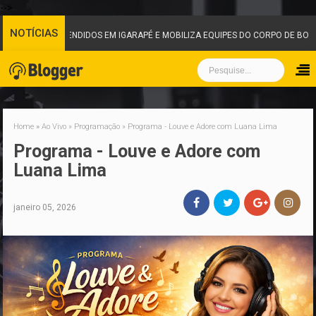
-->
NOTÍCIAS
ENDIDOS EM IGARAPÉ E MOBILIZA EQUIPES DO CORPO DE BOMBEIROS
Home
»
Ao Vivo
»
Programação
»
Programa - Louve e Adore com Luana Lima
Programa - Louve e Adore com
Luana Lima
janeiro 05, 2026