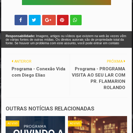
Responsabilidade:
Imagens, artigos ou vídeos que existem na web às vezes vêm
de várias fontes de outras mídias. Os direitos autorais são de propriedade total da
fonte. Se houver um problema com este assunto, você pode entrar em contato
ANTERIOR
PRÓXIMA
Programa - Conexão Vida
Programa - PROGRAMA
com Diego Elias
VISITA AO SEU LAR COM
PR. FLAMARION
ROLANDO
OUTRAS NOTÍCIAS RELACIONADAS
AO VIVO
AO VIVO