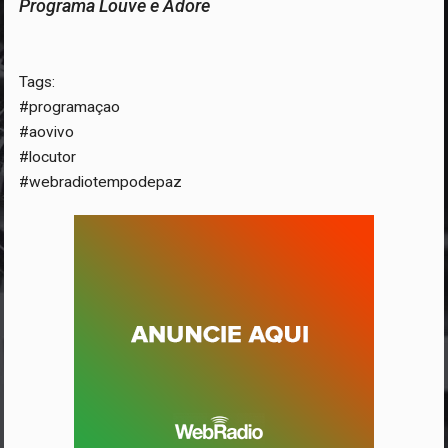
Programa Louve e Adore
Tags:
#programaçao
#aovivo
#locutor
#webradiotempodepaz