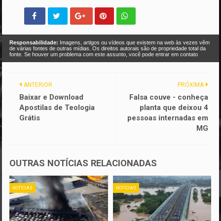
Responsabilidade:
Imagens, artigos ou vídeos que existem na web às vezes vêm
de várias fontes de outras mídias. Os direitos autorais são de propriedade total da
fonte. Se houver um problema com este assunto, você pode entrar em contato
ANTERIOR
PRÓXIMA
Baixar e Download
Falsa couve - conheça
Apostilas de Teologia
planta que deixou 4
Grátis
pessoas internadas em
MG
OUTRAS NOTÍCIAS RELACIONADAS
NOTICIAS
NOTICIAS