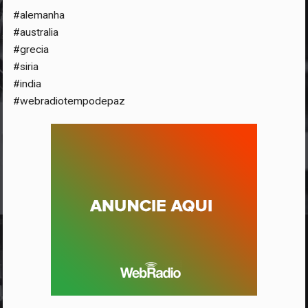
#alemanha
#australia
#grecia
#siria
#india
#webradiotempodepaz