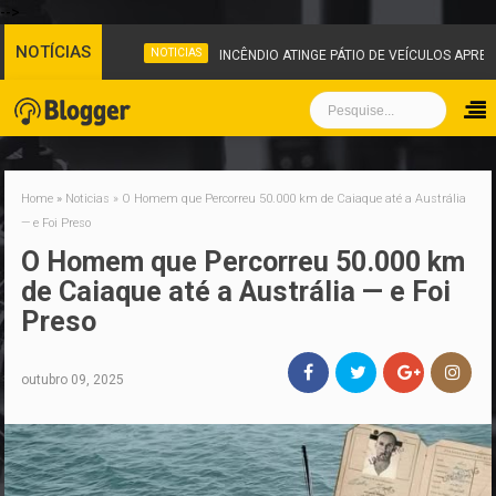
-->
NOTÍCIAS
NOTICIAS
INCÊNDIO ATINGE PÁTIO DE VEÍCULOS APREEND
Home
»
Noticias
»
O Homem que Percorreu 50.000 km de Caiaque até a Austrália
— e Foi Preso
O Homem que Percorreu 50.000 km
de Caiaque até a Austrália — e Foi
Preso
outubro 09, 2025