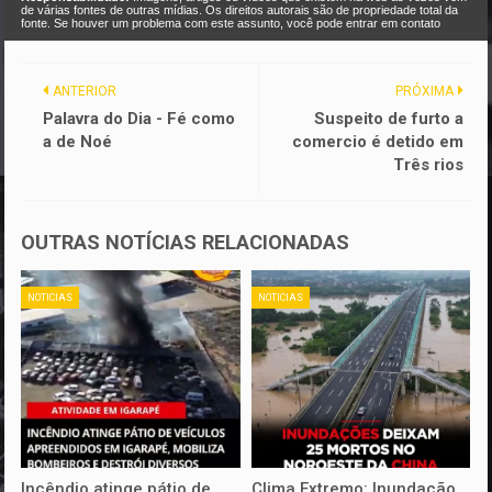
de várias fontes de outras mídias. Os direitos autorais são de propriedade total da
fonte. Se houver um problema com este assunto, você pode entrar em contato
ANTERIOR
PRÓXIMA
Palavra do Dia - Fé como
Suspeito de furto a
a de Noé
comercio é detido em
Três rios
OUTRAS NOTÍCIAS RELACIONADAS
NOTICIAS
NOTICIAS
Incêndio atinge pátio de
Clima Extremo: Inundação