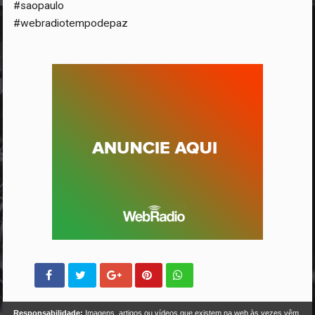
#saopaulo
#webradiotempodepaz
Responsabilidade:
Imagens, artigos ou vídeos que existem na web às vezes vêm