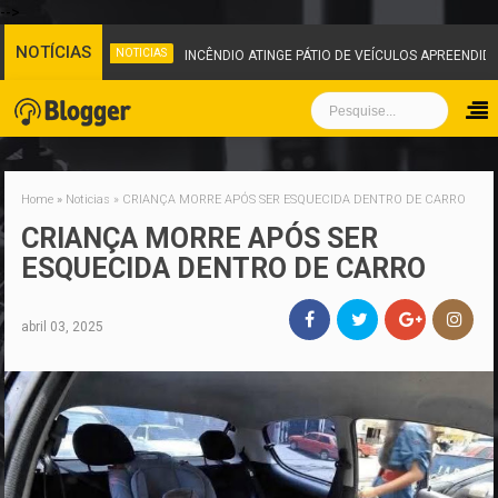
-->
NOTÍCIAS
NOTICIAS
INCÊNDIO ATINGE PÁTIO DE VEÍCULOS APREENDIDOS EM IGARA
Home
»
Noticias
»
CRIANÇA MORRE APÓS SER ESQUECIDA DENTRO DE CARRO
CRIANÇA MORRE APÓS SER
ESQUECIDA DENTRO DE CARRO
abril 03, 2025