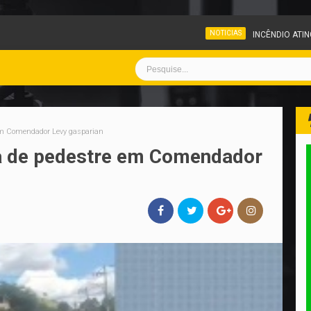
NOTICIAS
INCÊNDIO ATINGE PÁTIO DE VEÍCULOS
 em Comendador Levy gasparian
xa de pedestre em Comendador