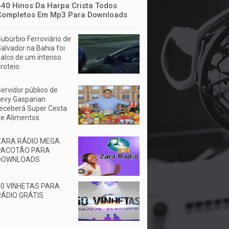
640 Hinos Da Harpa Crista Todos
Completos Em Mp3 Para Downloads
ubúrbio Ferroviário de
alvador na Bahia foi
alco de um intenso
iroteio
ervidor público de
evy Gasparian
eceberá Super Cesta
e Alimentos
ZARA RÁDIO MEGA
PACOTÃO PARA
DOWNLOADS
50 VINHETAS PARA
RÁDIO GRÁTIS