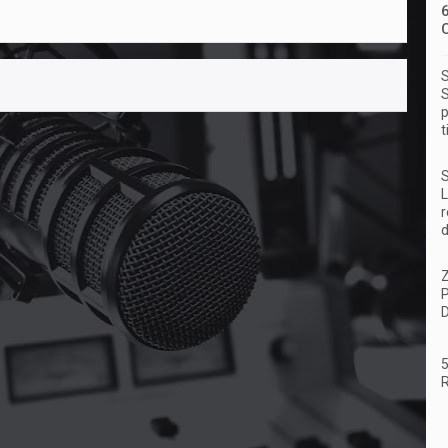
S
S
p
t
S
L
r
d