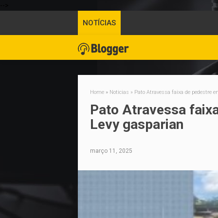
-->
NOTÍCIAS
Home
»
Noticias
»
Pato Atravessa faixa de pedestre
Pato Atravessa fai
Levy gasparian
março 11, 2025