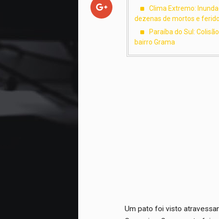
Clima Extremo: Inundaç
dezenas de mortos e ferid
Paraíba do Sul: Colisã
bairro Grama
Um pato foi visto atravess