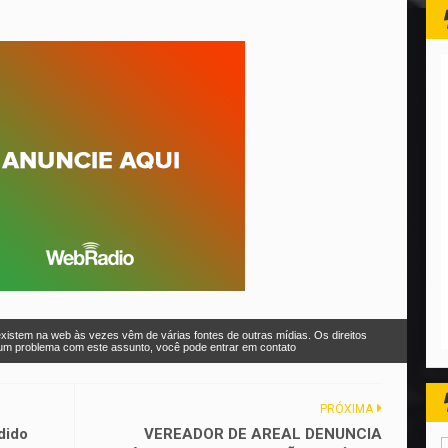
xistem na web às vezes vêm de várias fontes de outras mídias. Os direitos
r um problema com este assunto, você pode entrar em contato
PRÓXIMA
dido
VEREADOR DE AREAL DENUNCIA