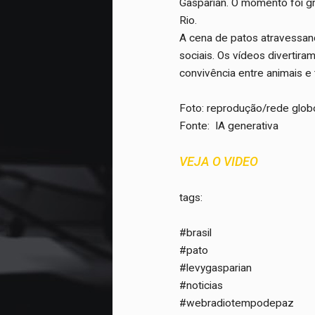
Gasparian. O momento foi gra
Rio.
A cena de patos atravessand
sociais. Os vídeos diverti
convivência entre animais e
Foto: reprodução/rede glob
Fonte: IA generativa
VEJA O VIDEO
tags:
#brasil
#pato
#levygasparian
#noticias
#webradiotempodepaz