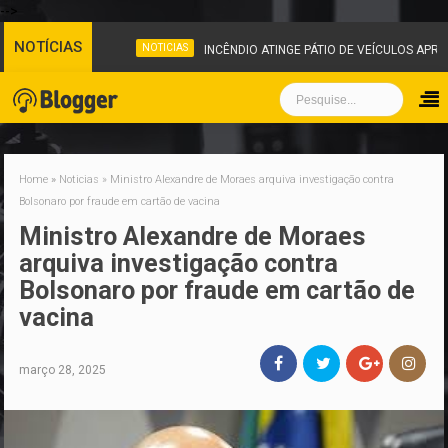
-->
NOTÍCIAS
NOTICIAS
INCÊNDIO ATINGE PÁTIO DE VEÍCULOS APRE
Home
»
Noticias
»
Ministro Alexandre de Moraes arquiva investigação contra
Bolsonaro por fraude em cartão de vacina
Ministro Alexandre de Moraes
arquiva investigação contra
Bolsonaro por fraude em cartão de
vacina
março 28, 2025