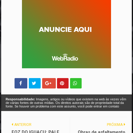
Responsabilidade:
Imagens, artigos ou vídeos que existem na web às vezes vêm
de várias fontes de outras mídias. Os direitos autorais são de propriedade total da
fonte. Se houver um problema com este assunto, você pode entrar em contato
ANTERIOR
PRÓXIMA
FOZ DO IGUAÇU: PAI E
Obras de asfaltamento