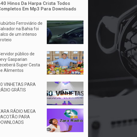
640 Hinos Da Harpa Crista Todos
Completos Em Mp3 Para Downloads
ubúrbio Ferroviário de
alvador na Bahia foi
alco de um intenso
iroteio
ervidor público de
evy Gasparian
eceberá Super Cesta
e Alimentos
50 VINHETAS PARA
RÁDIO GRÁTIS
ZARA RÁDIO MEGA
PACOTÃO PARA
DOWNLOADS