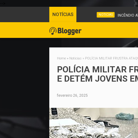
-->
NOTÍCIAS
NOTICIAS
INCÊNDIO ATI
Home
»
Noticias
»
POLÍCIA MILITAR FRUSTRA ATA
POLÍCIA MILITAR 
E DETÉM JOVENS 
fevereiro 26, 2025