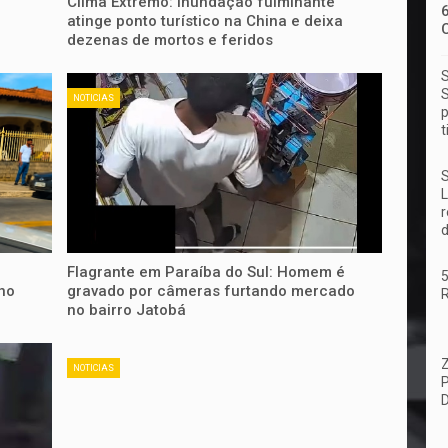
Clima Extremo: Inundação fulminante
atinge ponto turístico na China e deixa
dezenas de mortos e feridos
S
S
NOTICIAS
p
t
S
L
r
d
Flagrante em Paraíba do Sul: Homem é
no
gravado por câmeras furtando mercado
no bairro Jatobá
NOTICIAS