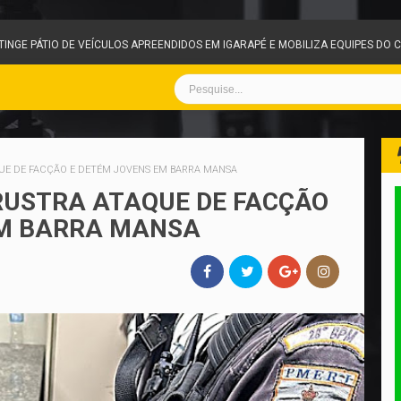
NGE PÁTIO DE VEÍCULOS APREENDIDOS EM IGARAPÉ E MOBILIZA EQUIPES DO C
QUE DE FACÇÃO E DETÉM JOVENS EM BARRA MANSA
FRUSTRA ATAQUE DE FACÇÃO
EM BARRA MANSA