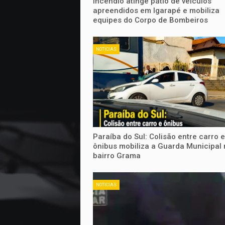
Incêndio atinge pátio de veículos
apreendidos em Igarapé e mobiliza
equipes do Corpo de Bombeiros
NOTICIAS
Paraíba do Sul: Colisão entre carro e
ônibus mobiliza a Guarda Municipal 
bairro Grama
NOTICIAS