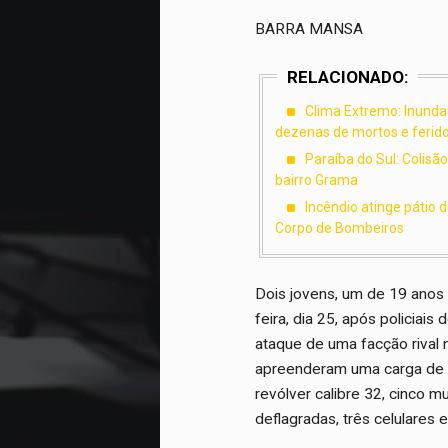
BARRA MANSA
RELACIONADO:
Clima Extremo: Inundaç
dezenas de mortos e ferid
Paraíba do Sul: Colisã
bairro Grama
Incêndio atinge pátio 
Corpo de Bombeiros
Dois jovens, um de 19 anos 
feira, dia 25, após policiais
ataque de uma facção rival n
apreenderam uma carga de 
revólver calibre 32, cinco 
deflagradas, três celulares 