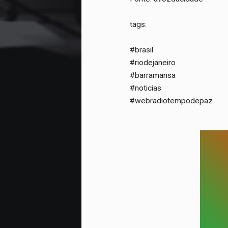
tags:
#brasil
#riodejaneiro
#barramansa
#noticias
#webradiotempodepaz