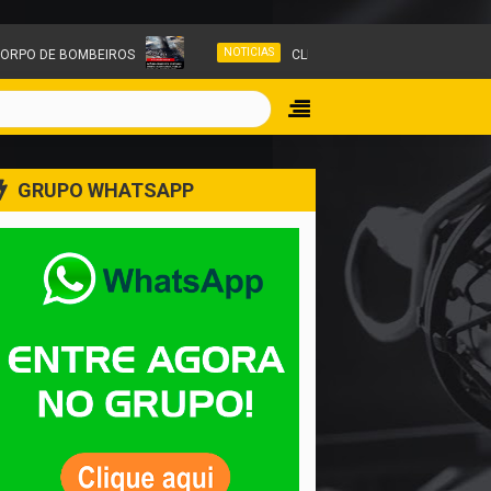
NOTICIAS
ORPO DE BOMBEIROS
CLIMA EXTREMO: INUNDAÇÃO FULMI
GRUPO WHATSAPP