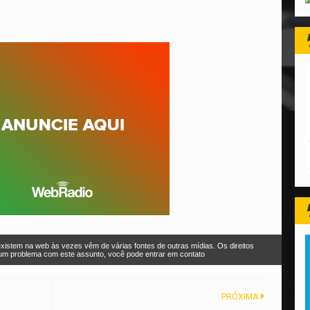
xistem na web às vezes vêm de várias fontes de outras mídias. Os direitos
r um problema com este assunto, você pode entrar em contato
PRÓXIMA