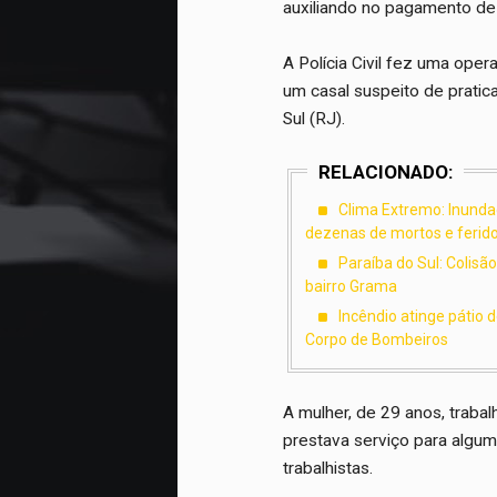
auxiliando no pagamento de 
A Polícia Civil fez uma ope
um casal suspeito de pratic
Sul (RJ).
RELACIONADO:
Clima Extremo: Inundaç
dezenas de mortos e ferid
Paraíba do Sul: Colisã
bairro Grama
Incêndio atinge pátio 
Corpo de Bombeiros
A mulher, de 29 anos, trabal
prestava serviço para algu
trabalhistas.