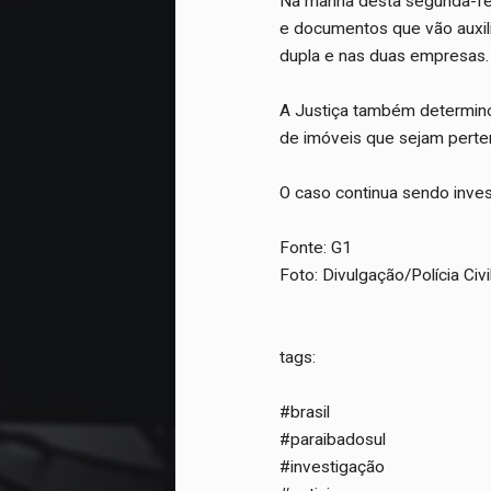
Na manhã desta segunda-fei
e documentos que vão auxili
dupla e nas duas empresas.
A Justiça também determino
de imóveis que sejam perte
O caso continua sendo inves
Fonte: G1
Foto: Divulgação/Polícia Civi
tags:
#brasil
#paraibadosul
#investigação