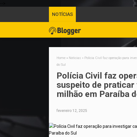
-->
NOTÍCIAS
Home
»
Noticias
»
Polícia Civil faz operação para in
do Sul
Polícia Civil faz ope
suspeito de praticar
milhão em Paraíba d
fevereiro 12, 2025