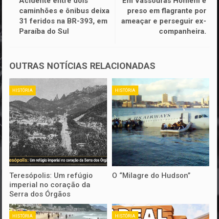
Acidente entre dois
Em Vassouras Homem é
caminhões e ônibus deixa
preso em flagrante por
31 feridos na BR-393, em
ameaçar e perseguir ex-
Paraíba do Sul
companheira.
OUTRAS NOTÍCIAS RELACIONADAS
HISTÓRIA
HISTÓRIA
Teresópolis: Um refúgio
O “Milagre do Hudson”
imperial no coração da
Serra dos Órgãos
HISTÓRIA
HISTÓRIA