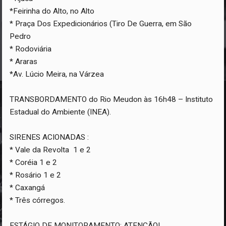
*Feirinha do Alto, no Alto
* Praça Dos Expedicionários (Tiro De Guerra, em São
Pedro
* Rodoviária
* Araras
*Av. Lúcio Meira, na Várzea
TRANSBORDAMENTO do Rio Meudon às 16h48 – Instituto
Estadual do Ambiente (INEA).
SIRENES ACIONADAS :
* Vale da Revolta 1 e 2
* Coréia 1 e 2
* Rosário 1 e 2
* Caxangá
* Três córregos.
ESTÁGIO DE MONITORAMENTO: ATENÇÃO!.