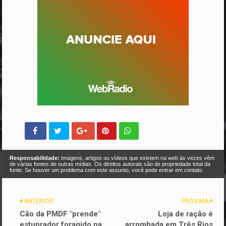
Responsabilidade:
Imagens, artigos ou vídeos que existem na web às vezes vêm
de várias fontes de outras mídias. Os direitos autorais são de propriedade total da
fonte. Se houver um problema com este assunto, você pode entrar em contato
ANTERIOR
PRÓXIMA
Cão da PMDF "prende"
Loja de ração é
estuprador foragido na
arrombada em Três Rios