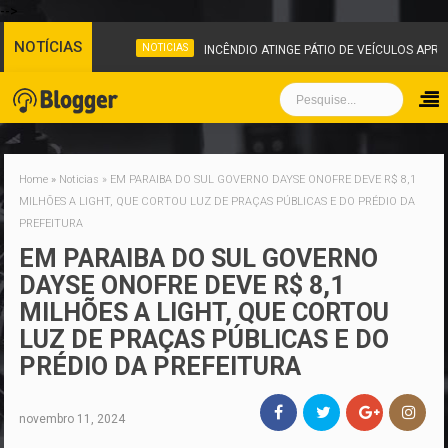
-->
NOTÍCIAS
NOTICIAS
INCÊNDIO ATINGE PÁTIO DE VEÍCULOS APRE
Home
»
Noticias
»
EM PARAIBA DO SUL GOVERNO DAYSE ONOFRE DEVE R$ 8,1
MILHÕES A LIGHT, QUE CORTOU LUZ DE PRAÇAS PÚBLICAS E DO PRÉDIO DA
PREFEITURA
EM PARAIBA DO SUL GOVERNO
DAYSE ONOFRE DEVE R$ 8,1
MILHÕES A LIGHT, QUE CORTOU
LUZ DE PRAÇAS PÚBLICAS E DO
PRÉDIO DA PREFEITURA
novembro 11, 2024