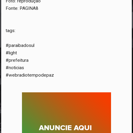
Foto: reprodução
Fonte: PAGINA8
tags:
#paraibadosul
#light
#prefeitura
#noticias
#webradiotempodepaz