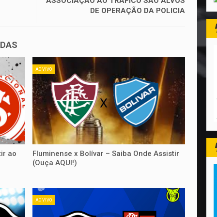
ASSOCIAÇÃO AO TRÁFICO SÃO ALVOS
DE OPERAÇÃO DA POLICIA
ADAS
AO VIVO
ir ao
Fluminense x Bolívar – Saiba Onde Assistir
(Ouça AQUI!)
AO VIVO