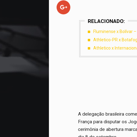
RELACIONADO:
Fluminense x Bolívar –
Athletico-PR x Botafogo
Athletico x Internacion
A delegação brasileira com
França para disputar os Jo
cerimônia de abertura marc