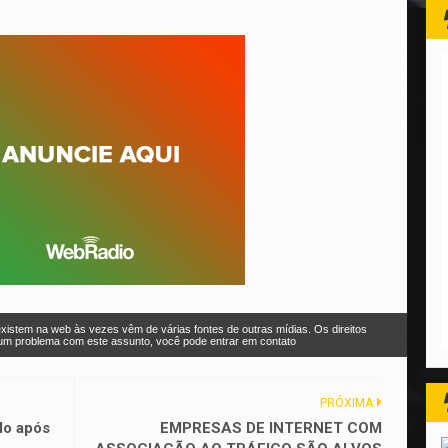
xistem na web às vezes vêm de várias fontes de outras mídias. Os direitos
r um problema com este assunto, você pode entrar em contato
PRÓXIMA
do após
EMPRESAS DE INTERNET COM