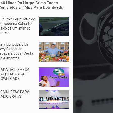
640 Hinos Da Harpa Crista Todos
Completos Em Mp3 Para Downloads
ubúrbio Ferroviário de
alvador na Bahia foi
alco de um intenso
iroteio
ervidor público de
evy Gasparian
eceberá Super Cesta
e Alimentos
ZARA RÁDIO MEGA
PACOTÃO PARA
DOWNLOADS
50 VINHETAS PARA
RÁDIO GRÁTIS