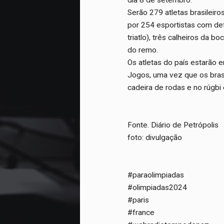
dia 8 de setembro.
Serão 279 atletas brasileir
por 254 esportistas com def
triatlo), três calheiros da 
do remo.
Os atletas do país estarão
Jogos, uma vez que os bras
cadeira de rodas e no rúgbi
Fonte. Diário de Petrópolis
foto: divulgação
#paraolimpiadas
#olimpiadas2024
#paris
#france