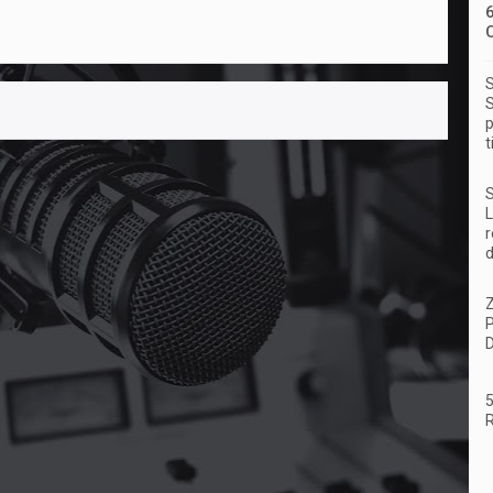
S
S
p
t
S
L
r
d