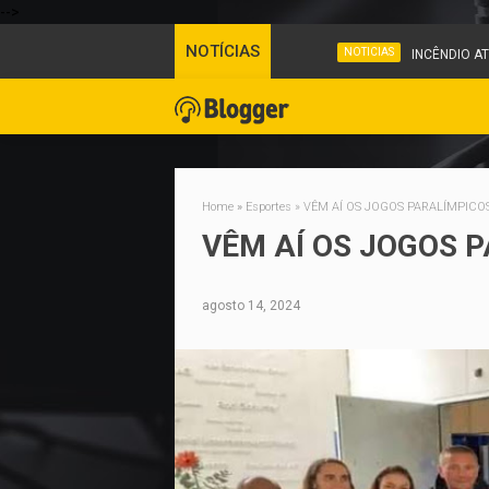
-->
NOTÍCIAS
NOTICIAS
INCÊNDIO ATIN
Home
»
Esportes
»
VÊM AÍ OS JOGOS PARALÍMPICOS
VÊM AÍ OS JOGOS P
agosto 14, 2024