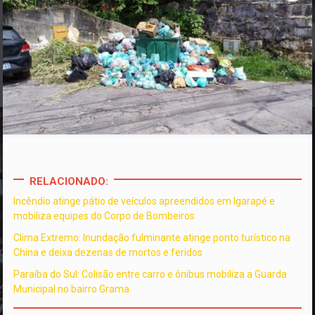
RELACIONADO:
Incêndio atinge pátio de veículos apreendidos em Igarapé e
mobiliza equipes do Corpo de Bombeiros
Clima Extremo: Inundação fulminante atinge ponto turístico na
China e deixa dezenas de mortos e feridos
Paraíba do Sul: Colisão entre carro e ônibus mobiliza a Guarda
Municipal no bairro Grama