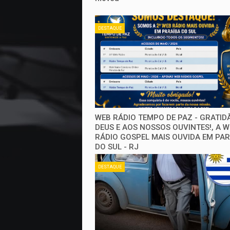
DESTAQUE
WEB RÁDIO TEMPO DE PAZ - GRATID
DEUS E AOS NOSSOS OUVINTES!, A 
RÁDIO GOSPEL MAIS OUVIDA EM PA
DO SUL - RJ
DESTAQUE