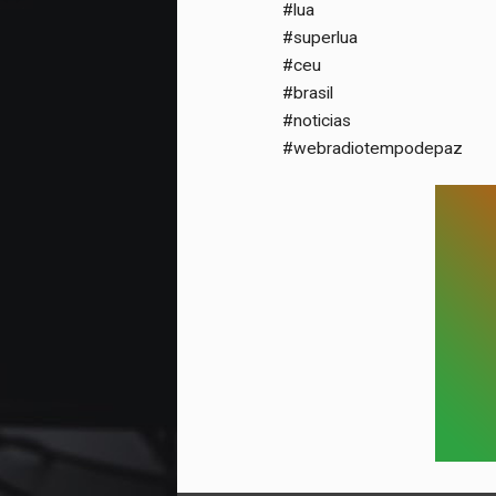
#lua
#superlua
#ceu
#brasil
#noticias
#webradiotempodepaz