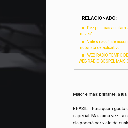
RELACIONADO:
Dez pessoas aceitam J
moveu”
Vale o risco? Ele ass
motorista de aplicativo
WEB RÁDIO TEMPO DE 
WEB RÁDIO GOSPEL MAIS O
Maior e mais brilhante, a lua
BRASIL - Para quem gosta de
especial. Mais uma vez, será
ela poderá ser vista de qual