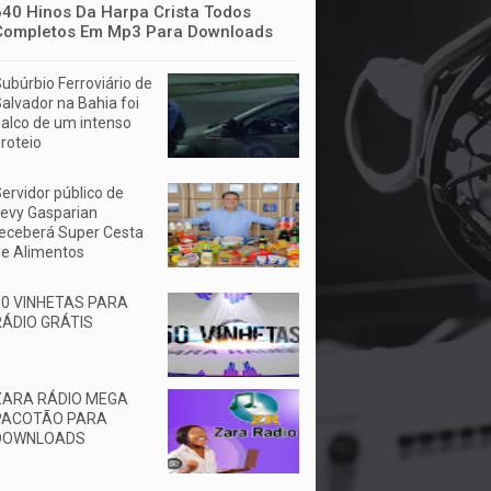
640 Hinos Da Harpa Crista Todos
Completos Em Mp3 Para Downloads
ubúrbio Ferroviário de
alvador na Bahia foi
alco de um intenso
iroteio
ervidor público de
evy Gasparian
eceberá Super Cesta
e Alimentos
50 VINHETAS PARA
RÁDIO GRÁTIS
ZARA RÁDIO MEGA
PACOTÃO PARA
DOWNLOADS