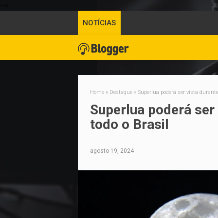
-->
NOTÍCIAS
Home
»
Destaque
»
Superlua poderá ser vista durante
Superlua poderá ser 
todo o Brasil
agosto 19, 2024