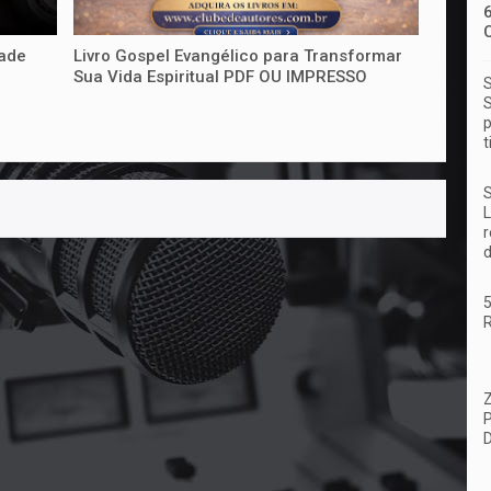
dade
Livro Gospel Evangélico para Transformar
Sua Vida Espiritual PDF OU IMPRESSO
S
S
p
t
S
L
r
d