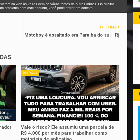
xistem na web às vezes vêm de várias fontes de outras mídias. Os direitos
r um problema com este assunto, você pode entrar em contato
PRÓXIMA
Motoboy é assaltado em Paraiba do sul - Rj
ADAS
DESTAQUE
rador
Vale o risco? Ele assumiu uma parcela de
R$ 4.000 por mês para trabalhar como
motorista de aplicativo