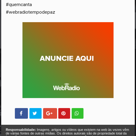
#quemcanta
#webradiotempodepaz
Responsabilidade:
Imagens, artigos ou vídeos que existem na web às vezes vêm
de várias fontes de outras mídias. Os direitos autorais são de propriedade total da