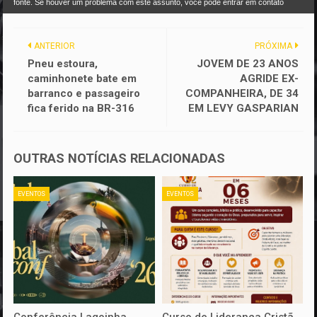
fonte. Se houver um problema com este assunto, você pode entrar em contato
ANTERIOR
PRÓXIMA
Pneu estoura,
JOVEM DE 23 ANOS
caminhonete bate em
AGRIDE EX-
barranco e passageiro
COMPANHEIRA, DE 34
fica ferido na BR-316
EM LEVY GASPARIAN
OUTRAS NOTÍCIAS RELACIONADAS
EVENTOS
EVENTOS
Conferência Lagoinha
Curso de Liderança Cristã