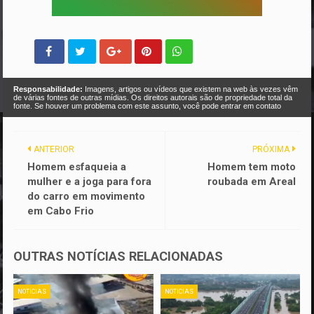
Responsabilidade:
Imagens, artigos ou vídeos que existem na web às vezes vêm
de várias fontes de outras mídias. Os direitos autorais são de propriedade total da
fonte. Se houver um problema com este assunto, você pode entrar em contato
ANTERIOR
PRÓXIMA
Homem esfaqueia a
Homem tem moto
mulher e a joga para fora
roubada em Areal
do carro em movimento
em Cabo Frio
OUTRAS NOTÍCIAS RELACIONADAS
NOTICIAS
NOTICIAS