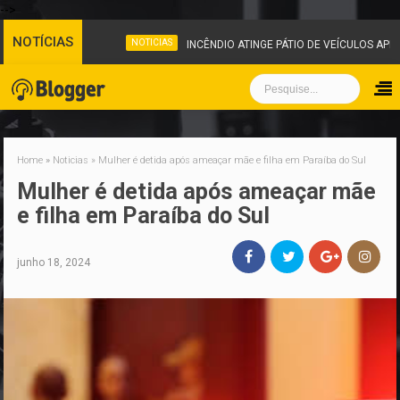
-->
NOTÍCIAS
NOTICIAS
INCÊNDIO ATINGE PÁTIO DE VEÍCULOS APR
Home
»
Noticias
»
Mulher é detida após ameaçar mãe e filha em Paraíba do Sul
Mulher é detida após ameaçar mãe
e filha em Paraíba do Sul
junho 18, 2024