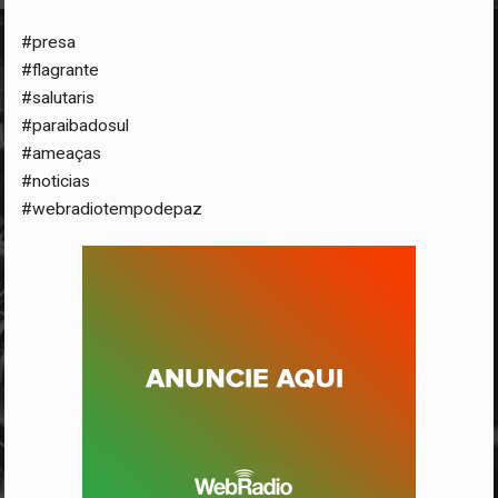
#presa
#flagrante
#salutaris
#paraibadosul
#ameaças
#noticias
#webradiotempodepaz