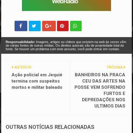
Responsabilidade:
Imagens, artigos ou vídeos que existem na web às vezes vêm
de várias fontes de outras mídias. Os direitos autorais são de propriedade total da
fonte. Se houver um problema com este assunto, você pode entrar em contato
ANTERIOR
PRÓXIMA
Ação policial em Jequié
BANHEIROS NA PRACA
termina com suspeitos
CEU DAS ARTES NA
mortos e militar baleado
POSSE VEM SOFRENDO
FURTOS E
DEPREDAÇÕES NOS
ULTIMOS DIAS
OUTRAS NOTÍCIAS RELACIONADAS