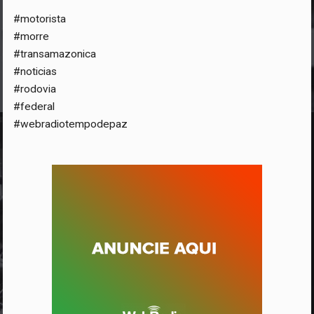
#motorista
#morre
#transamazonica
#noticias
#rodovia
#federal
#webradiotempodepaz