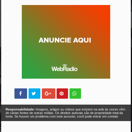
Responsabilidade:
Imagens, artigos ou vídeos que existem na web às vezes vêm
de várias fontes de outras mídias. Os direitos autorais são de propriedade total da
fonte. Se houver um problema com este assunto, você pode entrar em contato