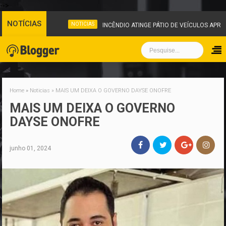
-->
NOTÍCIAS
NOTICIAS
INCÊNDIO ATINGE PÁTIO DE VEÍCULOS APRE
Home
»
Noticias
»
MAIS UM DEIXA O GOVERNO DAYSE ONOFRE
MAIS UM DEIXA O GOVERNO
DAYSE ONOFRE
junho 01, 2024