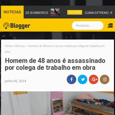
-->
NOTÍCIAS
NOTICIAS
 DO CORPO DE BOMBEIROS
CLIMA EXTREMO: INUNDAÇÃO
Home
»
Noticias
»
Homem de 48 anos é assassinado por colega de trabalho em
obra
Homem de 48 anos é assassinado
por colega de trabalho em obra
junho 06, 2024