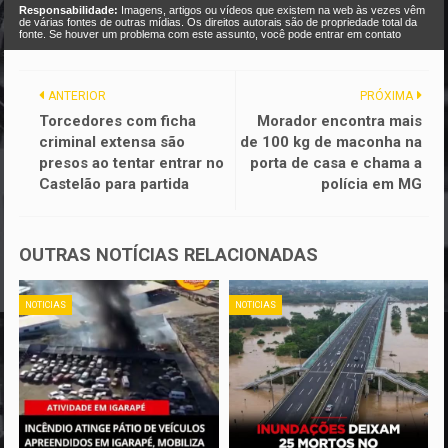
Responsabilidade:
Imagens, artigos ou vídeos que existem na web às vezes vêm
de várias fontes de outras mídias. Os direitos autorais são de propriedade total da
fonte. Se houver um problema com este assunto, você pode entrar em contato
ANTERIOR
PRÓXIMA
Torcedores com ficha
Morador encontra mais
criminal extensa são
de 100 kg de maconha na
presos ao tentar entrar no
porta de casa e chama a
Castelão para partida
polícia em MG
OUTRAS NOTÍCIAS RELACIONADAS
NOTICIAS
NOTICIAS