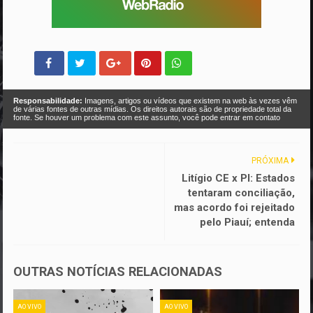
Responsabilidade:
Imagens, artigos ou vídeos que existem na web às vezes vêm
de várias fontes de outras mídias. Os direitos autorais são de propriedade total da
fonte. Se houver um problema com este assunto, você pode entrar em contato
PRÓXIMA
Litígio CE x PI: Estados
tentaram conciliação,
mas acordo foi rejeitado
pelo Piauí; entenda
OUTRAS NOTÍCIAS RELACIONADAS
AO VIVO
AO VIVO