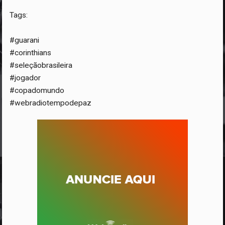
Tags:
#guarani
#corinthians
#seleçãobrasileira
#jogador
#copadomundo
#webradiotempodepaz