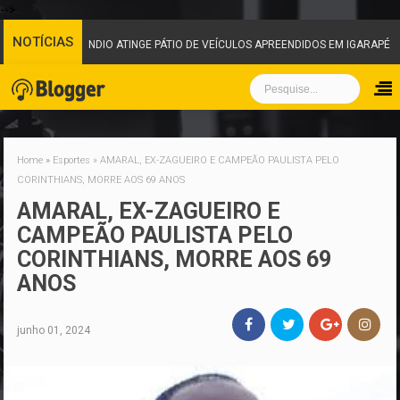
-->
NOTÍCIAS
NDIO ATINGE PÁTIO DE VEÍCULOS APREENDIDOS EM IGARAPÉ E MOBILIZA EQUIP
Home
»
Esportes
»
AMARAL, EX-ZAGUEIRO E CAMPEÃO PAULISTA PELO
CORINTHIANS, MORRE AOS 69 ANOS
AMARAL, EX-ZAGUEIRO E
CAMPEÃO PAULISTA PELO
CORINTHIANS, MORRE AOS 69
ANOS
junho 01, 2024