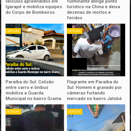
veículos apreendidos em
fulminante atinge ponto
Igarapé e mobiliza equipes
turístico na China e deixa
do Corpo de Bombeiros
dezenas de mortos e
feridos
NOTICIAS
NOTICIAS
Paraíba do Sul: Colisão
Flagrante em Paraíba do
entre carro e ônibus
Sul: Homem é gravado por
mobiliza a Guarda
câmeras furtando
Municipal no bairro Grama
mercado no bairro Jatobá
NOTICIAS
NOTICIAS