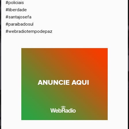
#policiais
#liberdade
#santajosefa
#paraibadosul
#webradiotempodepaz