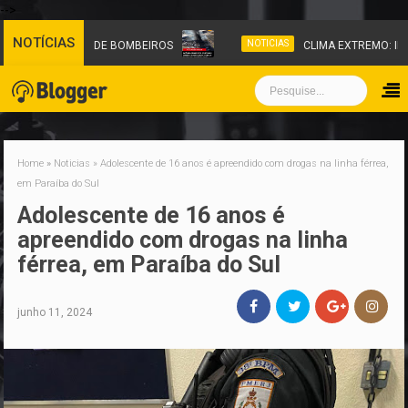
-->
NOTÍCIAS
NOTICIAS
S DO CORPO DE BOMBEIROS
CLIMA EXTREMO: INUNDAÇÃ
Home
»
Noticias
»
Adolescente de 16 anos é apreendido com drogas na linha férrea,
em Paraíba do Sul
Adolescente de 16 anos é
apreendido com drogas na linha
férrea, em Paraíba do Sul
junho 11, 2024