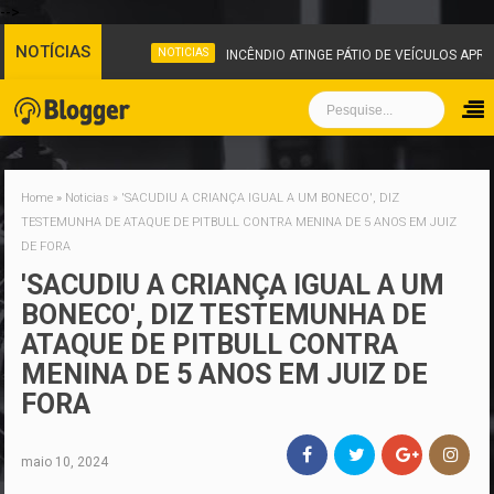
-->
NOTÍCIAS
NOTICIAS
INCÊNDIO ATINGE PÁTIO DE VEÍCULOS APRE
Home
»
Noticias
»
'SACUDIU A CRIANÇA IGUAL A UM BONECO', DIZ
TESTEMUNHA DE ATAQUE DE PITBULL CONTRA MENINA DE 5 ANOS EM JUIZ
DE FORA
'SACUDIU A CRIANÇA IGUAL A UM
BONECO', DIZ TESTEMUNHA DE
ATAQUE DE PITBULL CONTRA
MENINA DE 5 ANOS EM JUIZ DE
FORA
maio 10, 2024