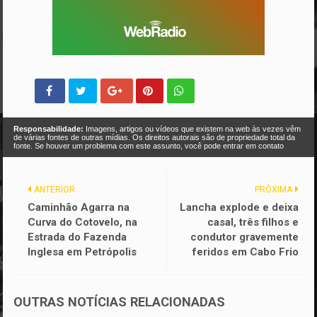
Responsabilidade:
Imagens, artigos ou vídeos que existem na web às vezes vêm
de várias fontes de outras mídias. Os direitos autorais são de propriedade total da
fonte. Se houver um problema com este assunto, você pode entrar em contato
ANTERIOR
PRÓXIMA
Caminhão Agarra na
Lancha explode e deixa
Curva do Cotovelo, na
casal, três filhos e
Estrada do Fazenda
condutor gravemente
Inglesa em Petrópolis
feridos em Cabo Frio
OUTRAS NOTÍCIAS RELACIONADAS