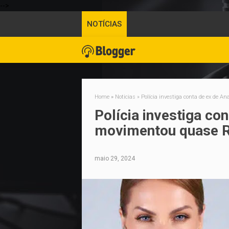
-->
NOTÍCIAS
Home
»
Noticias
»
Polícia investiga conta de ex de
Polícia investiga co
movimentou quase R
maio 29, 2024