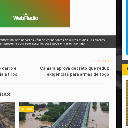
xistem na web às vezes vêm de várias fontes de outras mídias. Os direitos
r um problema com este assunto, você pode entrar em contato
PRÓXIMA
 carro e
Câmara aprova decreto que reduz
a a tiros
exigências para armas de fogo
ADAS
NOTICIAS