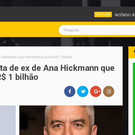
NOTICIAS
INCÊNDIO ATINGE PÁTIO DE VEÍ
 Ana Hickmann que movimentou quase R$ 1 bilhão
nta de ex de Ana Hickmann que
$ 1 bilhão