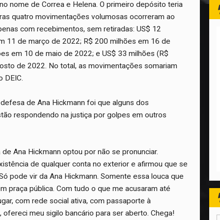
no nome de Correa e Helena. O primeiro depósito teria
tras quatro movimentações volumosas ocorreram ao
apenas com recebimentos, sem retiradas: US$ 12
em 11 de março de 2022; R$ 200 milhões em 16 de
hões em 10 de maio de 2022; e US$ 33 milhões (R$
osto de 2022. No total, as movimentações somariam
o DEIC.
defesa de Ana Hickmann foi que alguns dos
stão respondendo na justiça por golpes em outros
a de Ana Hickmann optou por não se pronunciar.
istência de qualquer conta no exterior e afirmou que se
Só pode vir da Ana Hickmann. Somente essa louca que
em praça pública. Com tudo o que me acusaram até
gar, com rede social ativa, com passaporte à
 ofereci meu sigilo bancário para ser aberto. Chega!