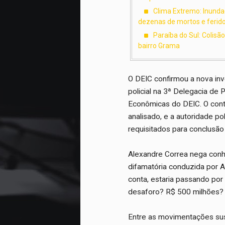
Clima Extremo: Inundaç
dezenas de mortos e ferid
Paraíba do Sul: Colisã
bairro Grama
O DEIC confirmou a nova inv
policial na 3ª Delegacia de 
Econômicas do DEIC. O con
analisado, e a autoridade po
requisitados para conclusão 
Alexandre Correa nega conh
difamatória conduzida por A
conta, estaria passando po
desaforo? R$ 500 milhões? Ah
Entre as movimentações su