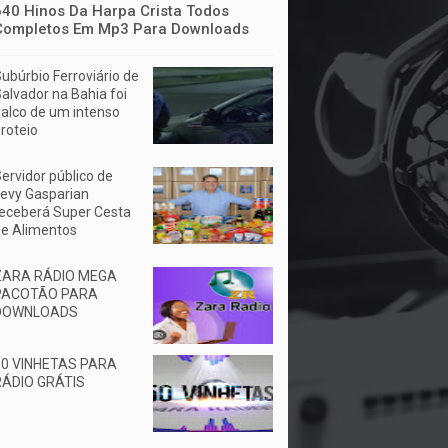
640 Hinos Da Harpa Crista Todos
Completos Em Mp3 Para Downloads
ubúrbio Ferroviário de
alvador na Bahia foi
alco de um intenso
iroteio
ervidor público de
evy Gasparian
eceberá Super Cesta
e Alimentos
ZARA RÁDIO MEGA
PACOTÃO PARA
DOWNLOADS
50 VINHETAS PARA
RÁDIO GRÁTIS