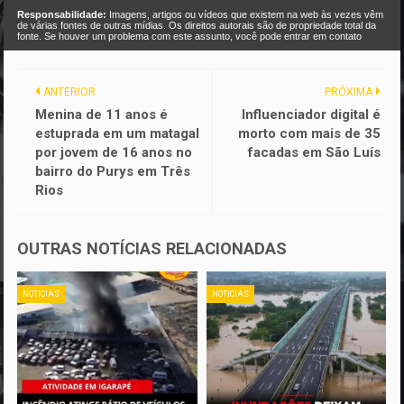
Responsabilidade:
Imagens, artigos ou vídeos que existem na web às vezes vêm
de várias fontes de outras mídias. Os direitos autorais são de propriedade total da
fonte. Se houver um problema com este assunto, você pode entrar em contato
ANTERIOR
PRÓXIMA
Menina de 11 anos é
Influenciador digital é
estuprada em um matagal
morto com mais de 35
por jovem de 16 anos no
facadas em São Luís
bairro do Purys em Três
Rios
OUTRAS NOTÍCIAS RELACIONADAS
NOTICIAS
NOTICIAS