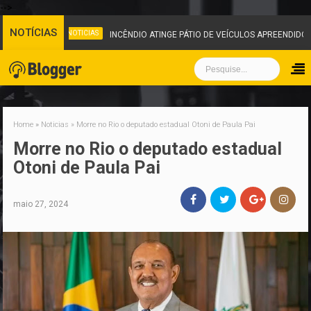
-->
NOTÍCIAS
NOTICIAS
INCÊNDIO ATINGE PÁTIO DE VEÍCULOS APREENDIDOS EM IGARAPÉ E
Home
»
Noticias
»
Morre no Rio o deputado estadual Otoni de Paula Pai
Morre no Rio o deputado estadual
Otoni de Paula Pai
maio 27, 2024