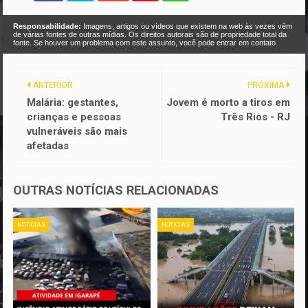
Responsabilidade:
Imagens, artigos ou vídeos que existem na web às vezes vêm
de várias fontes de outras mídias. Os direitos autorais são de propriedade total da
fonte. Se houver um problema com este assunto, você pode entrar em contato
ANTERIOR
PRÓXIMA
Malária: gestantes,
Jovem é morto a tiros em
crianças e pessoas
Três Rios - RJ
vulneráveis são mais
afetadas
OUTRAS NOTÍCIAS RELACIONADAS
NOTICIAS
NOTICIAS