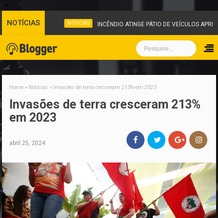
-->
NOTÍCIAS
NOTICIAS
INCÊNDIO ATINGE PÁTIO DE VEÍCULOS APREE
Home
»
Noticias
»
Invasões de terra cresceram 213% em 2023
Invasões de terra cresceram 213%
em 2023
abril 25, 2024