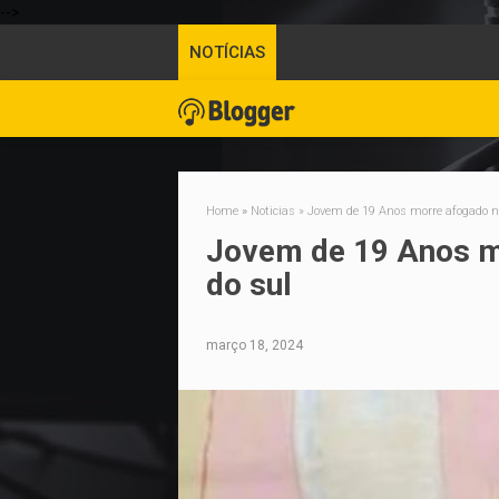
-->
NOTÍCIAS
Home
»
Noticias
»
Jovem de 19 Anos morre afogado no
Jovem de 19 Anos mo
do sul
março 18, 2024