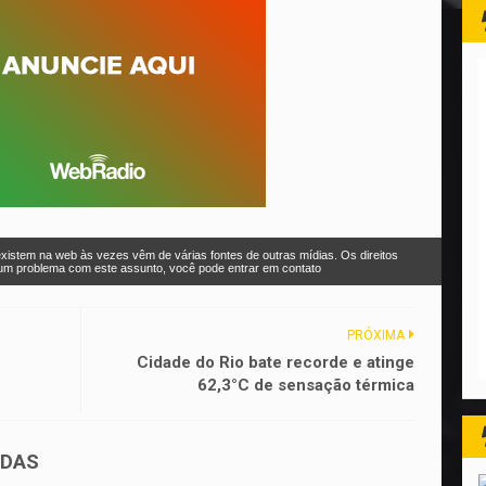
xistem na web às vezes vêm de várias fontes de outras mídias. Os direitos
r um problema com este assunto, você pode entrar em contato
PRÓXIMA
Cidade do Rio bate recorde e atinge
62,3°C de sensação térmica
ADAS