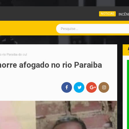
NOTICIAS
INCÊNDIO ATINGE PÁTIO DE VE
 rio Paraiba do sul
rre afogado no rio Paraiba