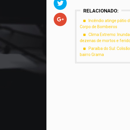
RELACIONADO:
Incêndio atinge pátio 
Corpo de Bombeiros
Clima Extremo: Inundaç
dezenas de mortos e ferid
Paraíba do Sul: Colisã
bairro Grama