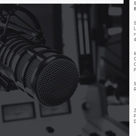
S
L
r
d
6
C