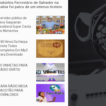
Subúrbio Ferroviário de Salvador na
Bahia foi palco de um intenso tiroteio
ervidor público de
evy Gasparian
eceberá Super Cesta
e Alimentos
40 Hinos Da Harpa
rista Todos
Completos Em Mp3
Para Downloads
50 VINHETAS PARA
RÁDIO GRÁTIS
ZARA RÁDIO MEGA
PACOTÃO PARA
DOWNLOADS