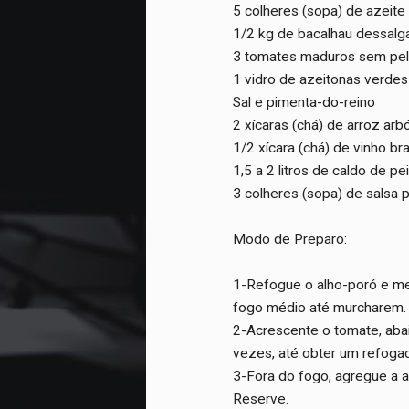
5 colheres (sopa) de azeite 
1/2 kg de bacalhau dessalg
3 tomates maduros sem pel
1 vidro de azeitonas verde
Sal e pimenta-do-reino
2 xícaras (chá) de arroz arb
1/2 xícara (chá) de vinho b
1,5 a 2 litros de caldo de p
3 colheres (sopa) de salsa 
Modo de Preparo:
1-Refogue o alho-poró e me
fogo médio até murcharem. J
2-Acrescente o tomate, aba
vezes, até obter um refoga
3-Fora do fogo, agregue a a
Reserve.