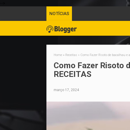
-->
NOTÍCIAS
Home
»
Receitas
»
Como Fazer Risoto de bacalhau e 
Como Fazer Risoto d
RECEITAS
março 17, 2024