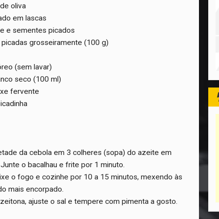
de oliva
ado em lascas
e e sementes picados
s picadas grosseiramente (100 g)
óreo (sem lavar)
ranco seco (100 ml)
eixe fervente
picadinha
tade da cebola em 3 colheres (sopa) do azeite em
unte o bacalhau e frite por 1 minuto.
ixe o fogo e cozinhe por 10 a 15 minutos, mexendo às
do mais encorpado.
zeitona, ajuste o sal e tempere com pimenta a gosto.