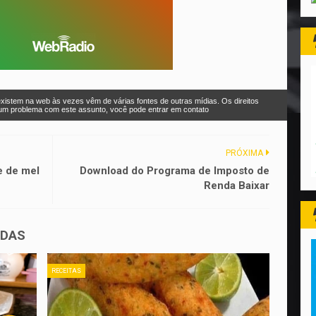
xistem na web às vezes vêm de várias fontes de outras mídias. Os direitos
r um problema com este assunto, você pode entrar em contato
PRÓXIMA
e de mel
Download do Programa de Imposto de
Renda Baixar
ADAS
RECEITAS