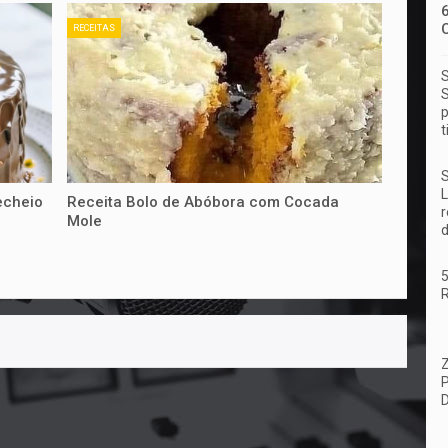
RECEITAS
S
S
p
t
S
L
echeio
Receita Bolo de Abóbora com Cocada
r
Mole
d