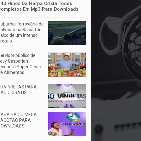
640 Hinos Da Harpa Crista Todos
Completos Em Mp3 Para Downloads
ubúrbio Ferroviário de
alvador na Bahia foi
alco de um intenso
iroteio
ervidor público de
evy Gasparian
eceberá Super Cesta
e Alimentos
50 VINHETAS PARA
RÁDIO GRÁTIS
ZARA RÁDIO MEGA
PACOTÃO PARA
DOWNLOADS