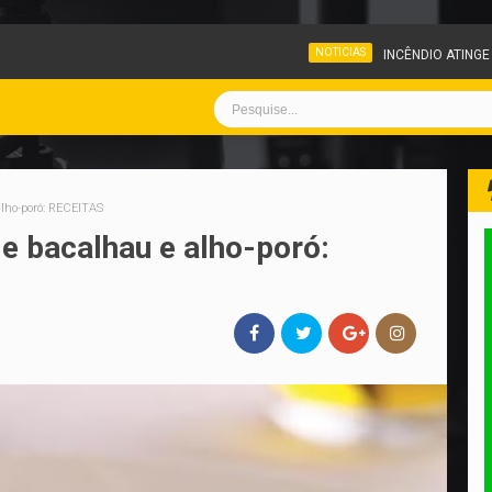
NOTICIAS
INCÊNDIO ATINGE PÁTIO DE VEÍCULOS 
alho-poró: RECEITAS
e bacalhau e alho-poró: