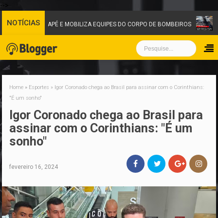
-->
NOTÍCIAS
NOTICIAS
GARAPÉ E MOBILIZA EQUIPES DO CORPO DE BOMBEIROS
Home
»
Esportes
»
Igor Coronado chega ao Brasil para assinar com o Corinthians:
"É um sonho"
Igor Coronado chega ao Brasil para
assinar com o Corinthians: "É um
sonho"
fevereiro 16, 2024