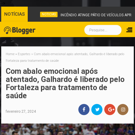
-->
NOTÍCIAS
NOTICIAS
INCÊNDIO ATINGE PÁTIO DE VEÍCULOS APRE
Home
»
Esportes
»
Com abalo emocional após atentado, Galhardo é liberado pelo
Fortaleza para tratamento de saúde
Com abalo emocional após
atentado, Galhardo é liberado pelo
Fortaleza para tratamento de
saúde
fevereiro 27, 2024