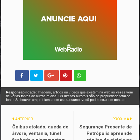
Responsabilidade:
Imagens, artigos ou vídeos que existem na web às vezes vêm
de várias fontes de outras mídias. Os direitos autorais são de propriedade total da
fonte. Se houver um problema com este assunto, você pode entrar em contato
ANTERIOR
PRÓXIMA
Ônibus atolado, queda de
Segurança Presente de
árvore, ventania, túnel
Petrópolis apreende
fechado e alagamentos:
réplica de pistola no