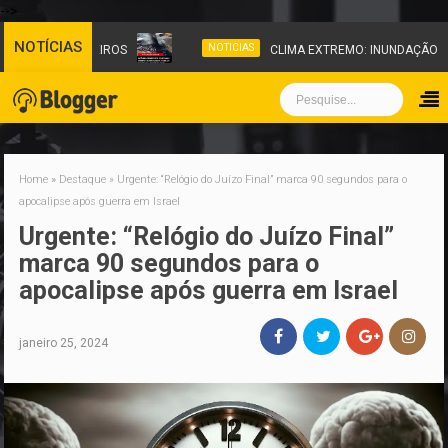
-->
NOTÍCIAS
NOTICIAS
RPO DE BOMBEIROS
CLIMA EXTREMO: INUNDAÇÃO FULMI
Home
»
Destaque
»
Urgente: “Relógio do Juízo Final” marca 90 segundos para o
apocalipse após guerra em Israel
Urgente: “Relógio do Juízo Final”
marca 90 segundos para o
apocalipse após guerra em Israel
janeiro 25, 2024